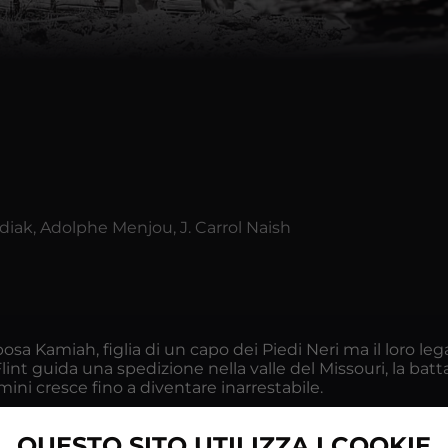
diak, Adolphe Menjou, J. Carrol Naish
posa Kamiah, figlia di un capo dei Piedi Neri ma il loro le
t guida una spedizione nella valle del Missouri, la battag
mini cresce fino a diventare inarrestabile.
QUESTO SITO UTILIZZA I COOKIE