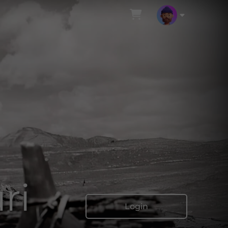
ri
Login