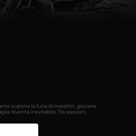
game scatena la furia di Ironshirt, giovane
lia diventa inevitabile. Tra passioni,