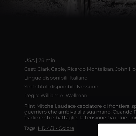
USA | 78 min
Cast: Clark Gable, Ricardo Montalban, John Ho
Lingue disponibili: Italiano
Sottotitoli disponibili: Nessuno
Regia: William A. Wellman
Flint Mitchell, audace cacciatore di frontiera, s
guerriero che ambiva alla sua mano. Quando Flin
tradimenti e battaglie, la tensione tra i due uo
Tags:
HD 4/3 - Colore