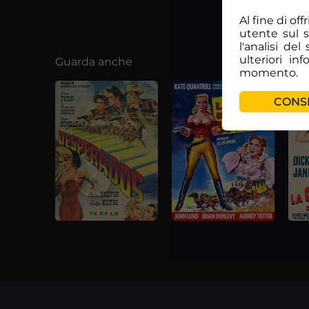
Al fine di of
utente sul 
l'analisi de
ulteriori in
Guarda anche
momento.
CONSE