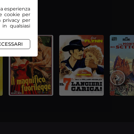
tua esperienza
e cookie per
a privacy per
 in qualsiasi
ECESSARI