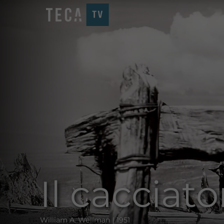
Il cacciat
William A. Wellman | 1951