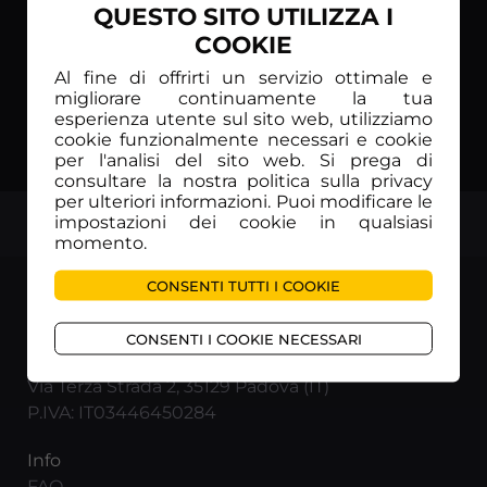
QUESTO SITO UTILIZZA I
COOKIE
Al fine di offrirti un servizio ottimale e
migliorare continuamente la tua
esperienza utente sul sito web, utilizziamo
cookie funzionalmente necessari e cookie
per l'analisi del sito web. Si prega di
consultare la nostra politica sulla privacy
per ulteriori informazioni. Puoi modificare le
impostazioni dei cookie in qualsiasi
TOP
momento.
CONSENTI TUTTI I COOKIE
CONSENTI I COOKIE NECESSARI
RUNNING TV INTERNATIONAL Srl
Via Terza Strada 2, 35129 Padova (IT)
P.IVA: IT03446450284
Info
FAQ