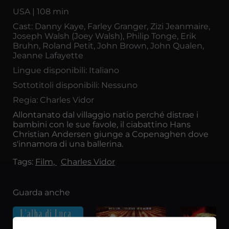
USA | 108 min
Cast: Danny Kaye, Farley Granger, Zizi Jeanmaire,
Joseph Walsh (Joey Walsh), Philip Tonge, Erik
Bruhn, Roland Petit, John Brown, John Qualen,
Jeanne Lafayette
Lingue disponibili: Italiano
Sottotitoli disponibili: Nessuno
Regia: Charles Vidor
Allontanato dal villaggio natio perché distrae i
bambini con le sue favole, il ciabattino Hans
Christian Andersen giunge a Copenaghen dove
s'innamora di una ballerina.
Tags:
Film,
Charles Vidor
Guarda anche