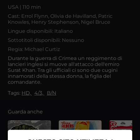
USA | 110 min
Cast: Errol Flynn, Olivia de Havilland, Patric
Knowles, Henry Stephenson, Nigel Bruce
Lingue disponibili: Italiano
Sottotitoli disponibili: Nessuno
Regia: Michael Curtiz
Durante la guerra di Crimea un reggimento di
lancieri inglesi si muove all'attacco dell'emiro
Surat Khan. Tra gli ufficiali ci sono due cugini
innamorati della stessa donna, la figlia del
comandante.
Tags:
HD,
4/3,
B/N
Guarda anche