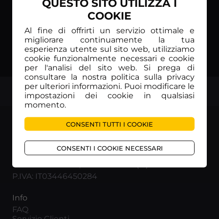
QUESTO SITO UTILIZZA I
COOKIE
Al fine di offrirti un servizio ottimale e
migliorare continuamente la tua
esperienza utente sul sito web, utilizziamo
cookie funzionalmente necessari e cookie
per l'analisi del sito web. Si prega di
consultare la nostra politica sulla privacy
per ulteriori informazioni. Puoi modificare le
TOP
impostazioni dei cookie in qualsiasi
momento.
CONSENTI TUTTI I COOKIE
CONSENTI I COOKIE NECESSARI
RUNNING TV INTERNATIONAL Srl
Via Terza Strada 2, 35129 Padova (IT)
P.IVA: IT03446450284
Info
FAQ
Servizio Clienti