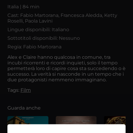
Italia | 84 min
Cast: Fabio Martorana, Francesca Aledda, Ketty
Roselli, Paola Lavini
Lingue disponibili: Italiano
Sottotitoli disponibili: Nessuno
Regia: Fabio Martorana
Alex e Claire hanno qualcosa in comune, tra
incubi ricorrenti e ricordi inquieti, solo il tempo
permetterà loro di capire cosa sta succedendo o è
successo. La verità si nasconde in un tempo che i
due protagonisti nemmeno immaginano.
Tags:
Film
Guarda anche