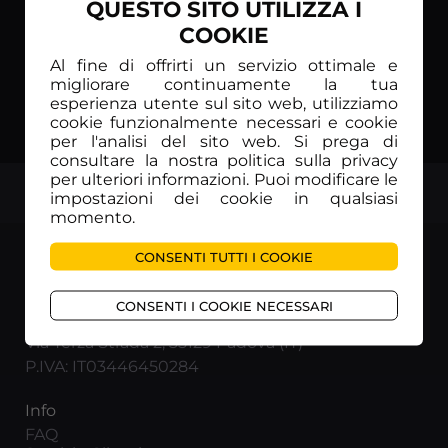
QUESTO SITO UTILIZZA I
COOKIE
Al fine di offrirti un servizio ottimale e
migliorare continuamente la tua
esperienza utente sul sito web, utilizziamo
cookie funzionalmente necessari e cookie
per l'analisi del sito web. Si prega di
consultare la nostra politica sulla privacy
per ulteriori informazioni. Puoi modificare le
TOP
impostazioni dei cookie in qualsiasi
momento.
CONSENTI TUTTI I COOKIE
CONSENTI I COOKIE NECESSARI
RUNNING TV INTERNATIONAL Srl
Via Terza Strada 2, 35129 Padova (IT)
P.IVA: IT03446450284
Info
FAQ