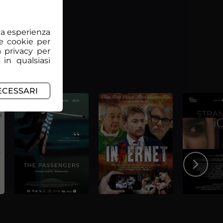
tua esperienza
e cookie per
a privacy per
 in qualsiasi
ECESSARI