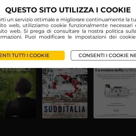
ltura e pittura a olio.
QUESTO SITO UTILIZZA I COOKIE
frirti un servizio ottimale e migliorare continuamente la 
sito web, utilizziamo cookie funzionalmente necessari 
l sito web. Si prega di consultare la nostra politica sull
formazioni. Puoi modificare le impostazioni dei cookie
NTI TUTTI I COOKIE
CONSENTI I COOKIE N