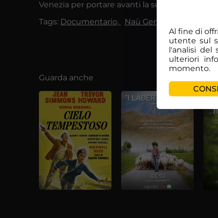
Venezia per portare avanti la sua attività, fra scu
Tags:
Documentario,
Naù Germoglio
Al fine di of
utente sul 
l'analisi de
ulteriori in
momento.
Guarda anche
CONSE