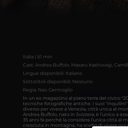
Italia | 61 min
Cast: Andrea Buffolo, Masaru Kashiwagi, Camil
Lingue disponibili: Italiano
Sottotitoli disponibili: Nessuno
Regia: Naù Germoglio
In un ex magazzino al piano terra del civico "20
tecniche fotografiche antiche. I suoi "inquilin
diverso per vivere a Venezia, città unica al mo
Andrea Buffolo, nato in Svizzera, è l’unico a e
35 anni fa perché la considera l’unica città al m
cresciuta in montagna, ha scelto di vivere qui p