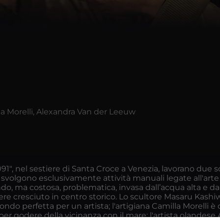
la Morelli, Alexandra Van der Leeuw
91", nel sestiere di Santa Croce a Venezia, lavorano due sc
i" svolgono esclusivamente attività manuali legate all'arte
ndo, ma costosa, problematica, invasa dall’acqua alta e da
ssere cresciuto in centro storico. Lo scultore Masaru Kashi
ondo perfetta per un artista; l'artigiana Camilla Morelli è 
er godere della vicinanza con il mare; l'artista olandese 