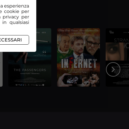
tua esperienza
e cookie per
a privacy per
 in qualsiasi
ECESSARI