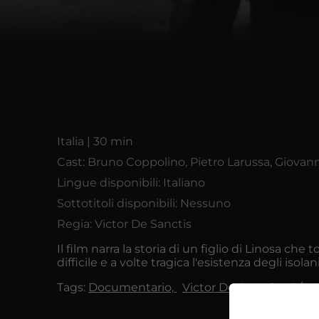
Italia | 30 min
Cast: Bruno Coppolino, Pietro Larussa, Giovann
Lingue disponibili: Italiano
Sottotitoli disponibili: Nessuno
Regia: Victor De Sanctis
Il film narra la storia di un figlio di Linosa ch
difficile e a volte tragica l'esistenza degli iso
Tags:
Documentario,
Victor De Sanctis,
B/N