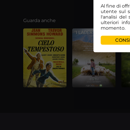
Al fine di of
utente sul 
l'analisi de
Guarda anche
ulteriori in
momento.
CONSE