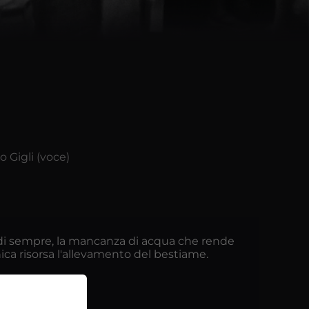
 Gigli (voce)
ione di sempre, la mancanza di acqua che rende
unica risorsa l'allevamento del bestiame.