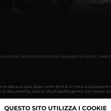
i Losurdo, Vicenzo Sorrentino, Giuseppina Aletto, Lorenzo
e torna alla sua isola dopo venti anni e vi trova la situaz
lani. Si documenta, così la vita di quella gente che ha per 
QUESTO SITO UTILIZZA I COOKIE