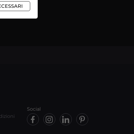
›
ECESSARI
Social
dizioni