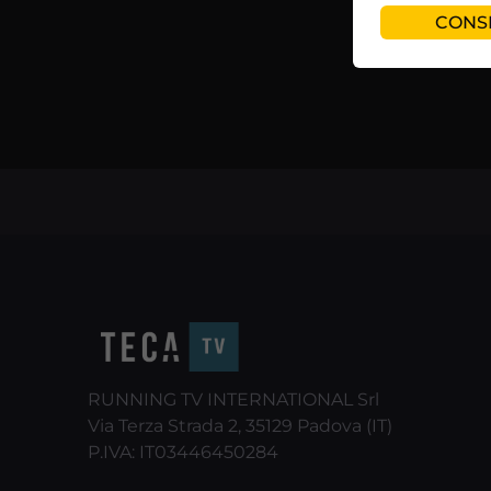
‹
CONSE
RUNNING TV INTERNATIONAL Srl
Via Terza Strada 2, 35129 Padova (IT)
P.IVA: IT03446450284