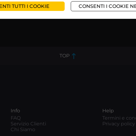
NTI TUTTI I COOKIE
CONSENTI I COOKIE N
1
2
3
4
5
6
TOP
Info
Help
FAQ
Termini e con
Servizio Clienti
Privacy policy
Chi Siamo