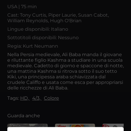
USA | 75 min
Cast: Tony Curtis, Piper Laurie, Susan Cabot,
William Reynolds, Hugh O'Brian
Lingue disponibili: Italiano
Sottotitoli disponibili: Nessuno
Regia: Kurt Neumann
Nella Persia medievale, Ali Baba manda il giovane
e riluttante figlio Kashma a studiare in una scuola
medievale. Cadetto di giorno e spaccone di notte,
una mattina Kashma si ritrova sotto il suo tetto
Kiki, una principessa araba schiavizzata dal
crudele Califfo e usata come esca per appropriarsi
delle ricchezze di Ali Baba.
Tags:
HD,
4/3,
Colore
Guarda anche