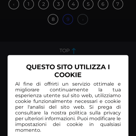
1
2
3
4
5
6
7
‹
8
9
›
TOP
QUESTO SITO UTILIZZA I
COOKIE
Al fine di offrirti un servizio ottimale e
RUNNING TV INTERNATIONAL Srl
migliorare continuamente la tua
esperienza utente sul sito web, utilizziamo
Via Terza Strada 2, 35129 Padova (IT)
cookie funzionalmente necessari e cookie
P.IVA: IT03446450284
per l'analisi del sito web. Si prega di
consultare la nostra politica sulla privacy
Info
per ulteriori informazioni. Puoi modificare le
impostazioni dei cookie in qualsiasi
FAQ
momento.
Servizio Clienti
Chi Siamo