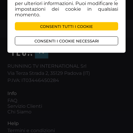
per ulteriori informazioni. Puoi modificare le
impostazioni dei cookie in qualsiasi
momento.
CONSENTI TUTTI I COOKIE
TOP
CONSENTI I COOKIE NECESSARI
RUNNING TV INTERNATIONAL Srl
Via Terza Strada 2, 35129 Padova (IT)
P.IVA: IT03446450284
Info
FAQ
Servizio Clienti
Chi Siamo
Help
Termini e condizioni