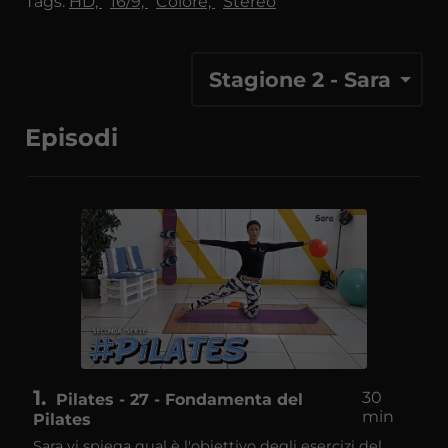
Tags:
HD,
16/9,
Colore,
Stereo
Stagione 2 - Sara
Episodi
1
30
Pilates - 27 - Fondamenta del
min
Pilates
Sara vi spiega qual è l'obiettivo degli esercizi del