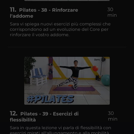
11
30
Pilates - 38 - Rinforzare
min
l'addome
Sara vi spiega nuovi esercizi più complessi che
corrispondono ad un evoluzione del Core per
rinforzare il vostro addome.
12
30
Pilates - 39 - Esercizi di
min
flessibilità
Sara in questa lezione vi parla di flessibilità con
esercizi mirati all'allungamento e alla mobilità