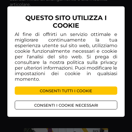
articolare.
QUESTO SITO UTILIZZA I
COOKIE
Al fine di offrirti un servizio ottimale e
migliorare continuamente la tua
esperienza utente sul sito web, utilizziamo
cookie funzionalmente necessari e cookie
per l'analisi del sito web. Si prega di
consultare la nostra politica sulla privacy
per ulteriori informazioni. Puoi modificare le
impostazioni dei cookie in qualsiasi
momento.
13
30 min
Pilates - 40 - Flessibilità e forza
In questa lezione Sara vi parla ancora una volta di
CONSENTI TUTTI I COOKIE
flessibilità questa volta unita alla forza iniziando con
dei piccoli movimenti arrivando ad evolverli sempre
CONSENTI I COOKIE NECESSARI
di più.