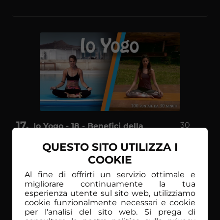
17
30
Io Yogo - 18 - Benefici della
min
respirazione
QUESTO SITO UTILIZZA I
L'insegnante Saryavan ci spiega la respirazione e
COOKIE
come questo influisca positivamente sulla salute
mentale, fisica ed emotiva.
Al fine di offrirti un servizio ottimale e
migliorare continuamente la tua
esperienza utente sul sito web, utilizziamo
cookie funzionalmente necessari e cookie
per l'analisi del sito web. Si prega di