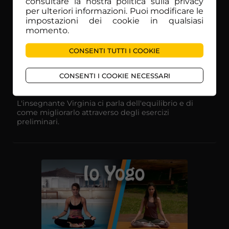
consultare la nostra politica sulla privacy
per ulteriori informazioni. Puoi modificare le
impostazioni dei cookie in qualsiasi
momento.
CONSENTI TUTTI I COOKIE
CONSENTI I COOKIE NECESSARI
18
30
Io Yogo - 19 - L'equilibrio nello
min
yoga
L'insegnante Virginia ci parla dell'equilibrio e di
come migliorarlo attraverso degli esercizi
preliminari.